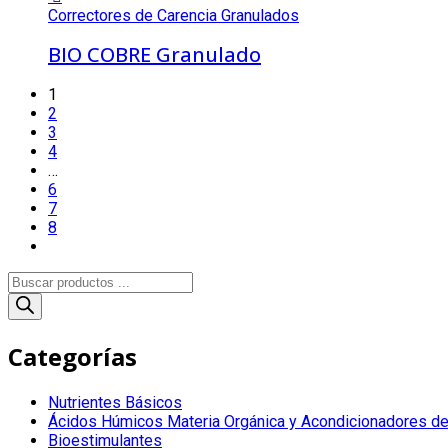
Correctores de Carencia Granulados
BIO COBRE Granulado
1
2
3
4
…
6
7
8
Búsqueda
de
productos
Categorías
Nutrientes Básicos
Ácidos Húmicos Materia Orgánica y Acondicionadores de
Bioestimulantes